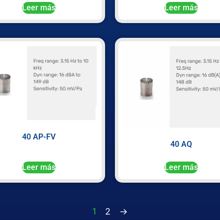
Leer más
Leer más
40 AP-FV
40 AQ
Leer más
Leer más
1
2
→