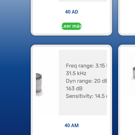
40 AD
Leer más
40 AM