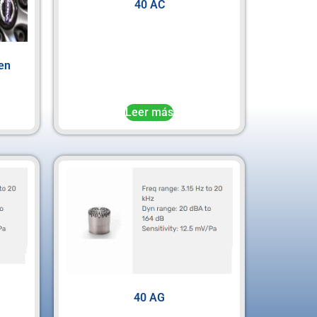
40 AC
en
Leer más
40 AG