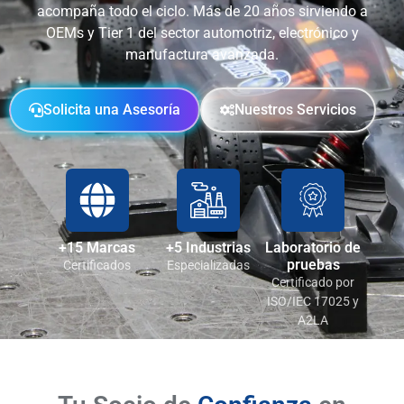
acompaña todo el ciclo. Más de 20 años sirviendo a
OEMs y Tier 1 del sector automotriz, electrónico y
manufactura avanzada.
Solicita una Asesoría
Nuestros Servicios
+15 Marcas
+5 Industrias
Laboratorio de
pruebas
Certificados
Especializadas
Certificado por
ISO/IEC 17025 y
A2LA