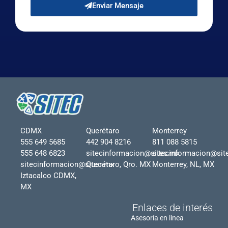
Enviar Mensaje
CDMX
Querétaro
Monterrey
555 649 5685
442 904 8216
811 088 5815
555 648 6823
sitecinformacion@sitec.mx
sitecinformacion@sit
sitecinformacion@sitec.mx
Querétaro, Qro. MX
Monterrey, NL, MX
Iztacalco CDMX,
MX
Enlaces de interés
Asesoría en línea