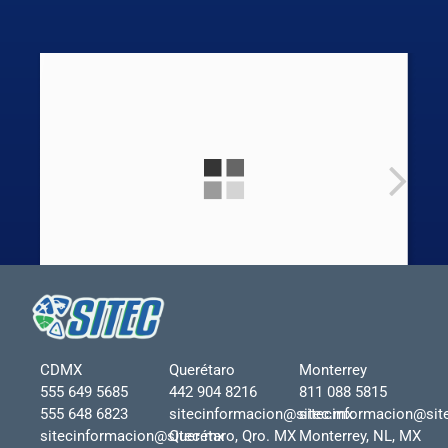
CDMX
Querétaro
Monterrey
555 649 5685
442 904 8216
811 088 5815
555 648 6823
sitecinformacion@sitec.mx
sitecinformacion@sit
sitecinformacion@sitec.mx
Querétaro, Qro. MX
Monterrey, NL, MX