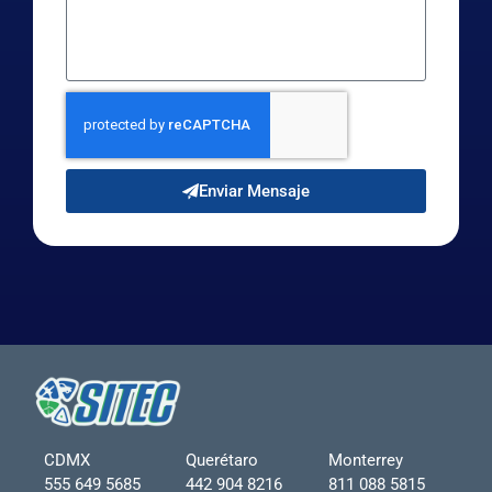
Enviar Mensaje
CDMX
Querétaro
Monterrey
555 649 5685
442 904 8216
811 088 5815