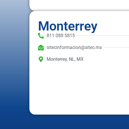
Monterrey
811 088 5815
sitecinformacion@sitec.mx
Monterrey, NL, MX