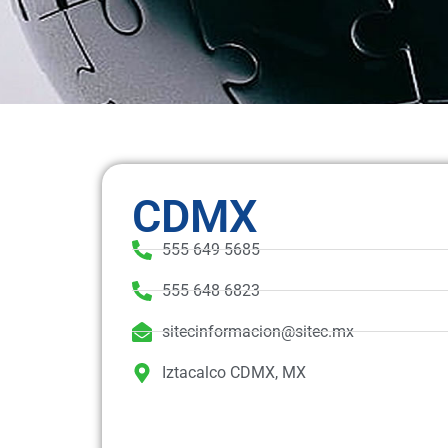
CDMX
555 649 5685
555 648 6823
sitecinformacion@sitec.mx
Iztacalco CDMX, MX