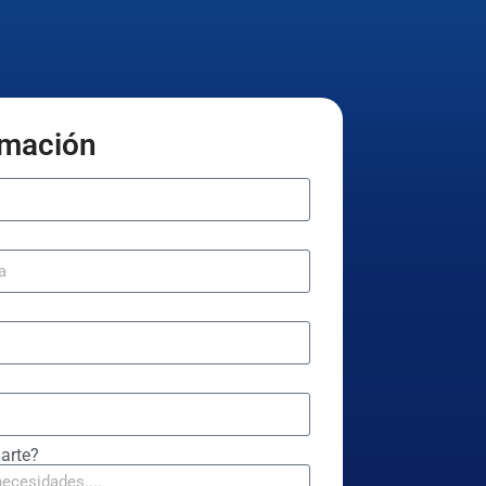
ormación
arte?