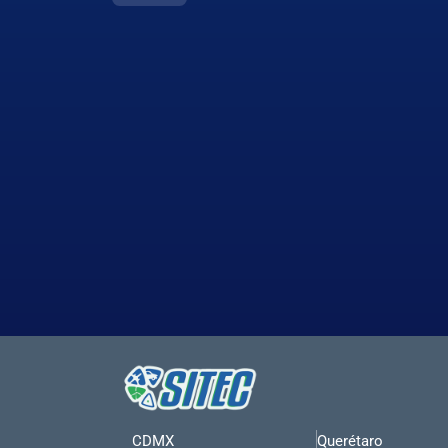
CDMX
Querétaro