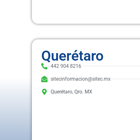
Querétaro
442 904 8216
sitecinformacion@sitec.mx
Querétaro, Qro. MX