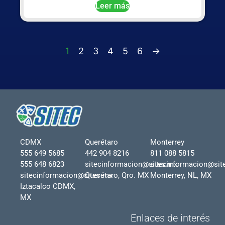
Leer más
1
2
3
4
5
6
→
CDMX
Querétaro
Monterrey
555 649 5685
442 904 8216
811 088 5815
555 648 6823
sitecinformacion@sitec.mx
sitecinformacion@sit
sitecinformacion@sitec.mx
Querétaro, Qro. MX
Monterrey, NL, MX
Iztacalco CDMX,
MX
Enlaces de interés