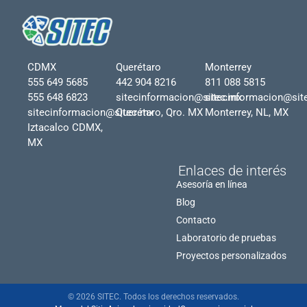
CDMX
Querétaro
Monterrey
555 649 5685
442 904 8216
811 088 5815
555 648 6823
sitecinformacion@sitec.mx
sitecinformacion@sit
sitecinformacion@sitec.mx
Querétaro, Qro. MX
Monterrey, NL, MX
Iztacalco CDMX,
MX
Enlaces de interés
Asesoría en línea
Blog
Contacto
Laboratorio de pruebas
Proyectos personalizados
© 2026 SITEC. Todos los derechos reservados.