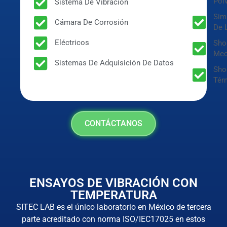
Pol
Sistema De Vibración
Sim
Cámara De Corrosión
De L
Eléctricos
Sho
Mec
Sistemas De Adquisición De Datos
Sho
Tér
CONTÁCTANOS
ENSAYOS DE VIBRACIÓN CON
TEMPERATURA
SITEC LAB es el único laboratorio en México de tercera
parte acreditado con norma ISO/IEC17025 en estos