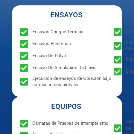
ENSAYOS
Ensayos Choque Térmico
Ens
Ens
Ensayos Eléctricos
Cli
Ensayo De Polvo
Ens
Ensayo De Simulación De Lluvia
Ens
Ejecución de ensayos de vibración bajo
normas internacionales
EQUIPOS
Cám
Cámaras de Pruebas de Intemperismo
De