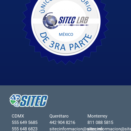
CDMX
Querétaro
Monterrey
555 649 5685
442 904 8216
811 088 5815
555 648 6823
sitecinformacion@sitec.mx
sitecinformacion@sit