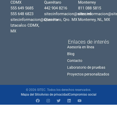
CDMX
Querétaro
Monterrey
555 649 5685
442 904 8216
811 088 5815
555 648 6823
sitecinformacion@sitec.mx
sitecinformacion@sit
sitecinformacion@sitec.mx
Querétaro, Qro. MX
Monterrey, NL, MX
Iztacalco CDMX,
MX
Enlaces de interés
Asesoría en línea
Blog
Contacto
Laboratorio de pruebas
Proyectos personalizados
© 2026 SITEC. Todos los derechos reservados.
Mapa del Sitio
Aviso de privacidad
Compromiso social