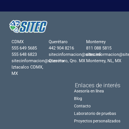
CDMX
Querétaro
Monterrey
555 649 5685
442 904 8216
811 088 5815
555 648 6823
sitecinformacion@sitec.mx
sitecinformacion@sit
sitecinformacion@sitec.mx
Querétaro, Qro. MX
Monterrey, NL, MX
Iztacalco CDMX,
MX
Enlaces de interés
Asesoría en línea
Blog
Contacto
Laboratorio de pruebas
Proyectos personalizados