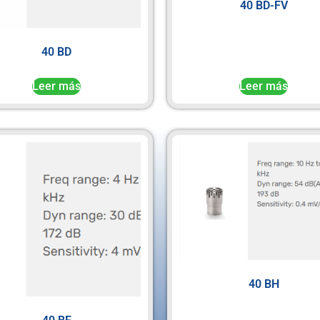
40 BD-FV
40 BD
Leer más
Leer más
40 BH