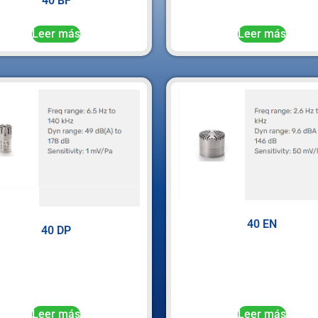
40 BF
Leer más
Leer más
40 EN
40 DP
Leer más
Leer más