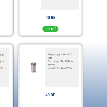
40 BE
Leer más
40 BP