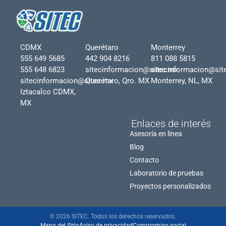
CDMX
Querétaro
Monterrey
555 649 5685
442 904 8216
811 088 5815
555 648 6823
sitecinformacion@sitec.mx
sitecinformacion@sit
sitecinformacion@sitec.mx
Querétaro, Qro. MX
Monterrey, NL, MX
Iztacalco CDMX,
MX
Enlaces de interés
Asesoría en línea
Blog
Contacto
Laboratorio de pruebas
Proyectos personalizados
© 2026 SITEC. Todos los derechos reservados.
Mapa del Sitio
Aviso de privacidad
Compromiso social