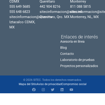
CDMX
Querétaro
Monterrey
555 649 5685
442 904 8216
811 088 5815
555 648 6823
sitecinformacion@sitec.mx
sitecinformacion@sit
sitecinformacion@sitec.mx
Querétaro, Qro. MX
Monterrey, NL, MX
Iztacalco CDMX,
MX
Enlaces de interés
Asesoría en línea
Blog
Contacto
Laboratorio de pruebas
Proyectos personalizados
© 2026 SITEC. Todos los derechos reservados.
Mapa del Sitio
Aviso de privacidad
Compromiso social