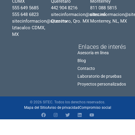
CDMX
Querétaro
Monterrey
555 649 5685
442 904 8216
811 088 5815
555 648 6823
sitecinformacion@sitec.mx
sitecinformacion@sit
sitecinformacion@sitec.mx
Querétaro, Qro. MX
Monterrey, NL, MX
Iztacalco CDMX,
MX
Enlaces de interés
Asesoría en línea
Blog
Contacto
Laboratorio de pruebas
Proyectos personalizados
© 2026 SITEC. Todos los derechos reservados.
Mapa del Sitio
Aviso de privacidad
Compromiso social