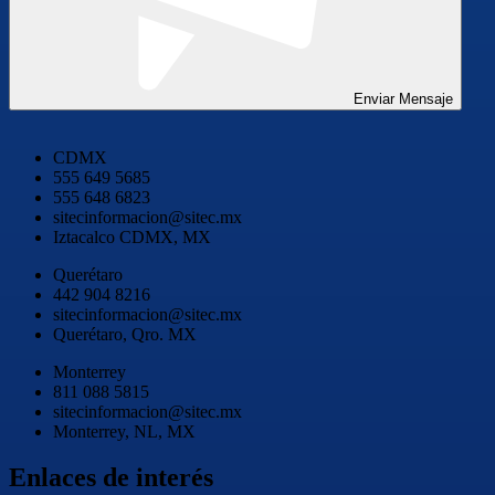
Enviar Mensaje
CDMX
555 649 5685
555 648 6823
sitecinformacion@sitec.mx
Iztacalco CDMX, MX
Querétaro
442 904 8216
sitecinformacion@sitec.mx
Querétaro, Qro. MX
Monterrey
811 088 5815
sitecinformacion@sitec.mx
Monterrey, NL, MX
Enlaces de interés