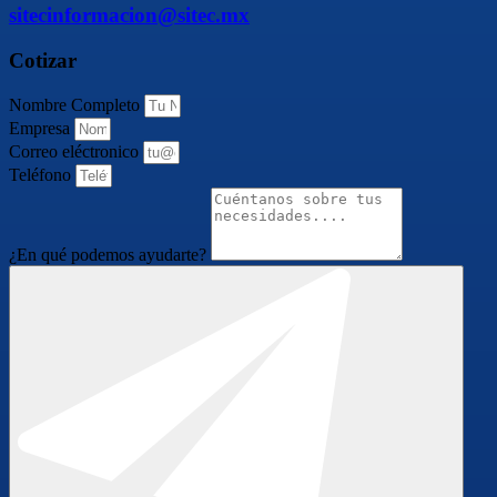
sitecinformacion@sitec.mx
Cotizar
Nombre Completo
Empresa
Correo eléctronico
Teléfono
¿En qué podemos ayudarte?