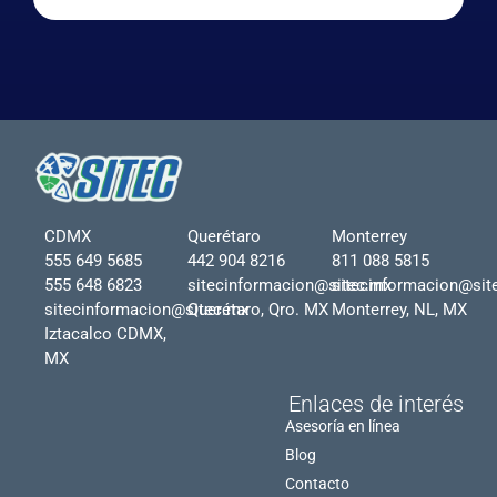
CDMX
Querétaro
Monterrey
555 649 5685
442 904 8216
811 088 5815
555 648 6823
sitecinformacion@sitec.mx
sitecinformacion@sit
sitecinformacion@sitec.mx
Querétaro, Qro. MX
Monterrey, NL, MX
Iztacalco CDMX,
MX
Enlaces de interés
Asesoría en línea
Blog
Contacto