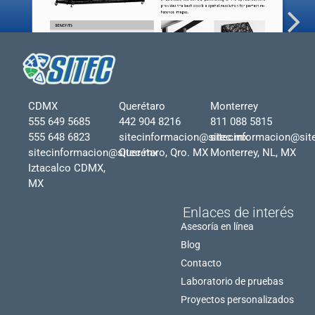
CDMX
Querétaro
Monterrey
555 649 5685
442 904 8216
811 088 5815
555 648 6823
sitecinformacion@sitec.mx
sitecinformacion@sit
sitecinformacion@sitec.mx
Querétaro, Qro. MX
Monterrey, NL, MX
Iztacalco CDMX,
MX
Enlaces de interés
Asesoría en línea
Blog
Contacto
Laboratorio de pruebas
Proyectos personalizados