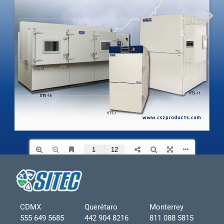
CDMX
Querétaro
Monterrey
555 649 5685
442 904 8216
811 088 5815