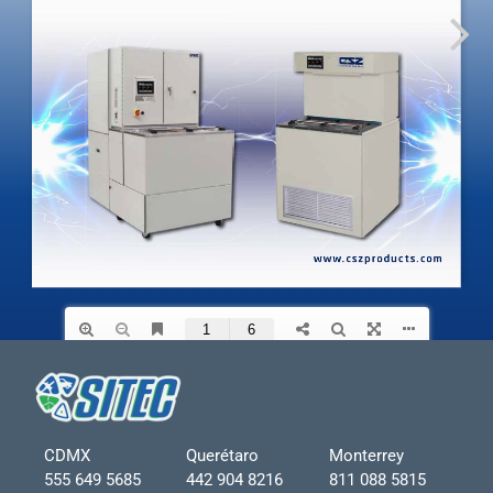
CDMX
Querétaro
Monterrey
555 649 5685
442 904 8216
811 088 5815