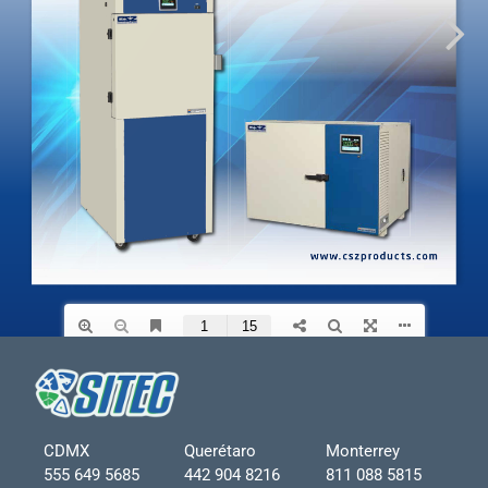
CDMX
Querétaro
Monterrey
555 649 5685
442 904 8216
811 088 5815