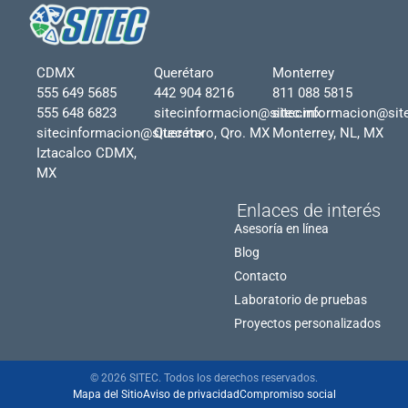
CDMX
Querétaro
Monterrey
555 649 5685
442 904 8216
811 088 5815
555 648 6823
sitecinformacion@sitec.mx
sitecinformacion@sit
sitecinformacion@sitec.mx
Querétaro, Qro. MX
Monterrey, NL, MX
Iztacalco CDMX,
MX
Enlaces de interés
Asesoría en línea
Blog
Contacto
Laboratorio de pruebas
Proyectos personalizados
© 2026 SITEC. Todos los derechos reservados.
Mapa del Sitio
Aviso de privacidad
Compromiso social