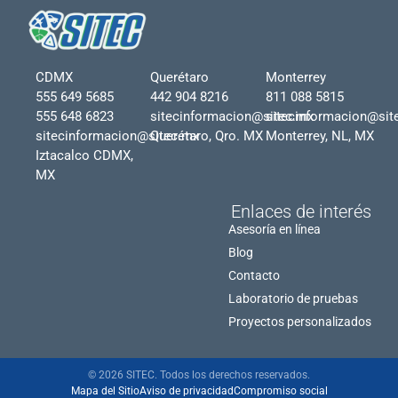
CDMX
Querétaro
Monterrey
555 649 5685
442 904 8216
811 088 5815
555 648 6823
sitecinformacion@sitec.mx
sitecinformacion@sit
sitecinformacion@sitec.mx
Querétaro, Qro. MX
Monterrey, NL, MX
Iztacalco CDMX,
MX
Enlaces de interés
Asesoría en línea
Blog
Contacto
Laboratorio de pruebas
Proyectos personalizados
© 2026 SITEC. Todos los derechos reservados.
Mapa del Sitio
Aviso de privacidad
Compromiso social