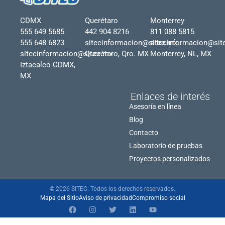
CDMX
Querétaro
Monterrey
555 649 5685
442 904 8216
811 088 5815
555 648 6823
sitecinformacion@sitec.mx
sitecinformacion@sit
sitecinformacion@sitec.mx
Querétaro, Qro. MX
Monterrey, NL, MX
Iztacalco CDMX,
MX
Enlaces de interés
Asesoría en línea
Blog
Contacto
Laboratorio de pruebas
Proyectos personalizados
© 2026 SITEC. Todos los derechos reservados.
Mapa del Sitio
Aviso de privacidad
Compromiso social