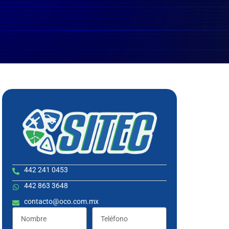
442 241 0453
442 863 3648
contacto@oco.com.mx