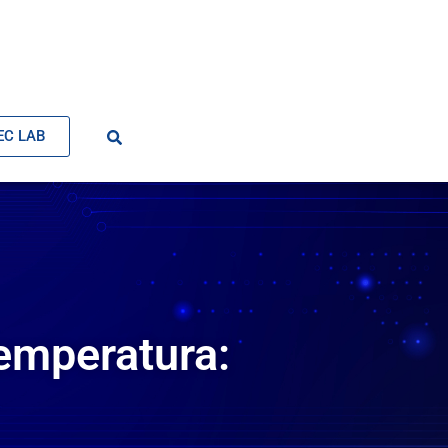
EC LAB
emperatura: