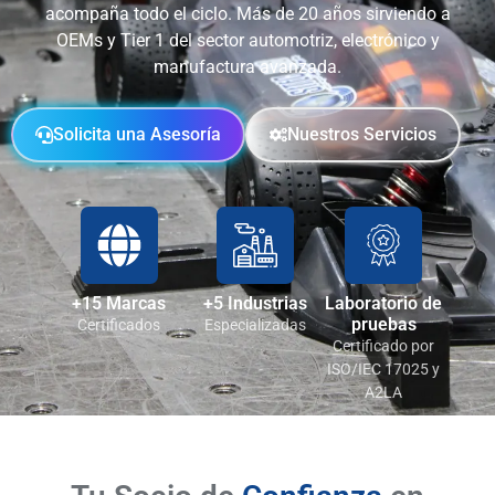
acompaña todo el ciclo. Más de 20 años sirviendo a
OEMs y Tier 1 del sector automotriz, electrónico y
manufactura avanzada.
Solicita una Asesoría
Nuestros Servicios
+15 Marcas
+5 Industrias
Laboratorio de
pruebas
Certificados
Especializadas
Certificado por
ISO/IEC 17025 y
A2LA