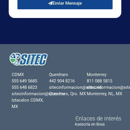
Enviar Mensaje
CDMX
Querétaro
Monterrey
555 649 5685
442 904 8216
811 088 5815
555 648 6823
sitecinformacion@sitec.mx
sitecinformacion@sit
sitecinformacion@sitec.mx
Querétaro, Qro. MX
Monterrey, NL, MX
Iztacalco CDMX,
MX
Enlaces de interés
Asesoría en línea