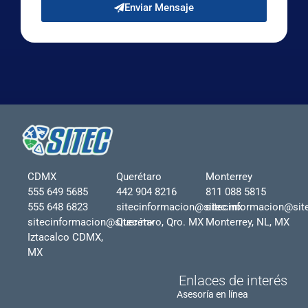
Enviar Mensaje
CDMX
Querétaro
Monterrey
555 649 5685
442 904 8216
811 088 5815
555 648 6823
sitecinformacion@sitec.mx
sitecinformacion@sit
sitecinformacion@sitec.mx
Querétaro, Qro. MX
Monterrey, NL, MX
Iztacalco CDMX,
MX
Enlaces de interés
Asesoría en línea