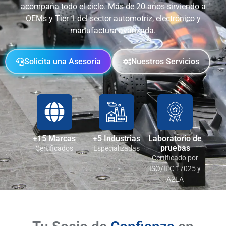
acompaña todo el ciclo. Más de 20 años sirviendo a
OEMs y Tier 1 del sector automotriz, electrónico y
manufactura avanzada.
Solicita una Asesoría
Nuestros Servicios
+15 Marcas
+5 Industrias
Laboratorio de
pruebas
Certificados
Especializadas
Certificado por
ISO/IEC 17025 y
A2LA