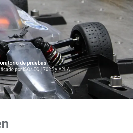
oratorio de pruebas
ificado por ISO/IEC 17025 y A2LA
en