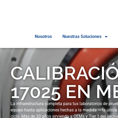
Nosotros
Nuestras Soluciones
CALIBRACIÓ
17025 EN M
La infraestructura completa para tus laboratorios de prueb
equipo hasta aplicaciones hechas a la medida — la única
ciclo. Más de 20 años sirviendo a OEMs y Tier 1 del sector