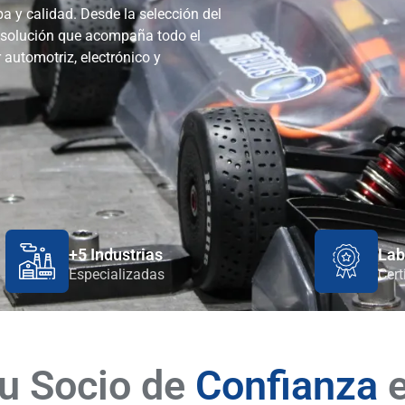
a y calidad. Desde la selección del
 solución que acompaña todo el
 automotriz, electrónico y
+5 Industrias
Lab
Especializadas
Cert
u Socio de
Confianza