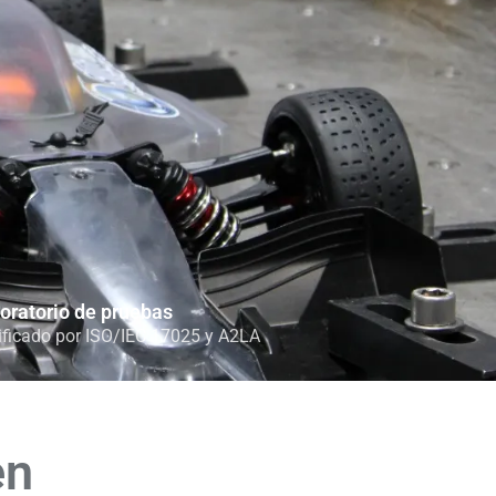
oratorio de pruebas
ificado por ISO/IEC 17025 y A2LA
en