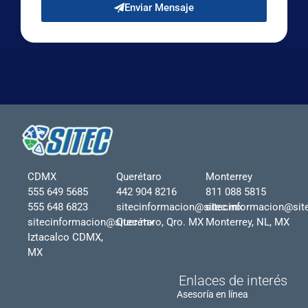
Enviar Mensaje
CDMX
Querétaro
Monterrey
555 649 5685
442 904 8216
811 088 5815
555 648 6823
sitecinformacion@sitec.mx
sitecinformacion@sit
sitecinformacion@sitec.mx
Querétaro, Qro. MX
Monterrey, NL, MX
Iztacalco CDMX,
MX
Enlaces de interés
Asesoría en línea