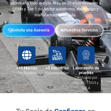
acompaña todo el ciclo. Más de 20 años sirviendo a
OEMs y Tier 1 del sector automotriz, electrónico y
manufactura avanzada.
Solicita una Asesoría
Nuestros Servicios
+15 Marcas
+5 Industrias
Laboratorio de
pruebas
Certificados
Especializadas
Certificado por
ISO/IEC 17025 y
A2LA