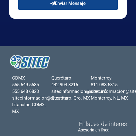
Enviar Mensaje
CDMX
Querétaro
Monterrey
555 649 5685
442 904 8216
811 088 5815
555 648 6823
sitecinformacion@sitec.mx
sitecinformacion@sit
sitecinformacion@sitec.mx
Querétaro, Qro. MX
Monterrey, NL, MX
Iztacalco CDMX,
MX
Enlaces de interés
Asesoría en línea