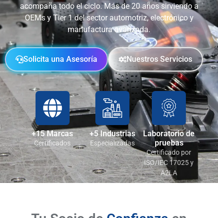
acompaña todo el ciclo. Más de 20 años sirviendo a
OEMs y Tier 1 del sector automotriz, electrónico y
manufactura avanzada.
Solicita una Asesoría
Nuestros Servicios
+15 Marcas
+5 Industrias
Laboratorio de
pruebas
Certificados
Especializadas
Certificado por
ISO/IEC 17025 y
A2LA