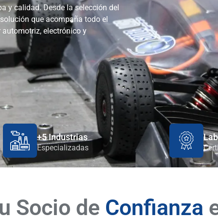
a y calidad. Desde la selección del
 solución que acompaña todo el
 automotriz, electrónico y
+5 Industrias
Lab
Especializadas
Cert
u Socio de
Confianza