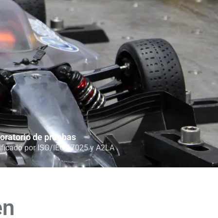
oratorio de pruebas
ificado por ISO/IEC 17025 y A2LA
en