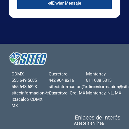
Enviar Mensaje
CDMX
Querétaro
Monterrey
555 649 5685
442 904 8216
811 088 5815
555 648 6823
sitecinformacion@sitec.mx
sitecinformacion@sit
sitecinformacion@sitec.mx
Querétaro, Qro. MX
Monterrey, NL, MX
Iztacalco CDMX,
MX
Enlaces de interés
Asesoría en línea