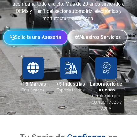
acompaña todo el ciclo. Más de 20 años sirviendo a
OEMs y Tier 1 del sector automotriz, electrónico y
manufactura avanzada.
Solicita una Asesoría
Nuestros Servicios
+15 Marcas
+5 Industrias
Laboratorio de
pruebas
Certificados
Especializadas
Certificado por
ISO/IEC 17025 y
A2LA