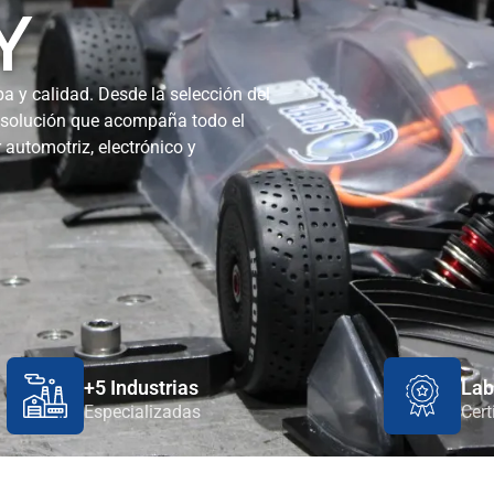
Y
a y calidad. Desde la selección del
 solución que acompaña todo el
 automotriz, electrónico y
+5 Industrias
Lab
Especializadas
Cert