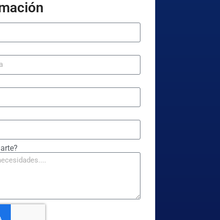
ormación
arte?