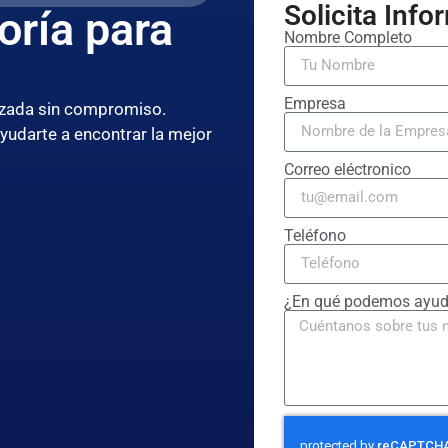
Solicita Inf
oría para
Nombre Completo
Empresa
lizada sin compromiso.
ayudarte a encontrar la mejor
Correo eléctronico
Teléfono
¿En qué podemos ayud