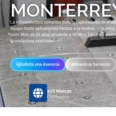
MONTERRE
La infraestructura completa para tus laboratorios de prueb
equipo hasta aplicaciones hechas a la medida — la única
ciclo. Más de 20 años sirviendo a OEMs y Tier 1 del sector
manufactura avanzada.
Solicita una Asesoría
Nuestros Servicios
+15 Marcas
Certificados