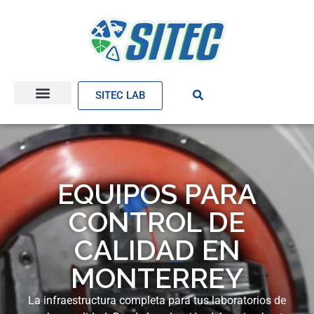
SITEC LAB
EQUIPOS PARA
CONTROL DE
CALIDAD EN
MONTERREY
La infraestructura completa para tus laboratorios de