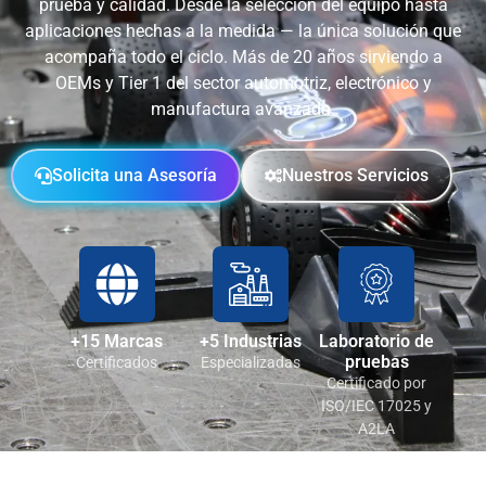
prueba y calidad. Desde la selección del equipo hasta
aplicaciones hechas a la medida — la única solución que
acompaña todo el ciclo. Más de 20 años sirviendo a
OEMs y Tier 1 del sector automotriz, electrónico y
manufactura avanzada.
Solicita una Asesoría
Nuestros Servicios
+15 Marcas
+5 Industrias
Laboratorio de
pruebas
Certificados
Especializadas
Certificado por
ISO/IEC 17025 y
A2LA