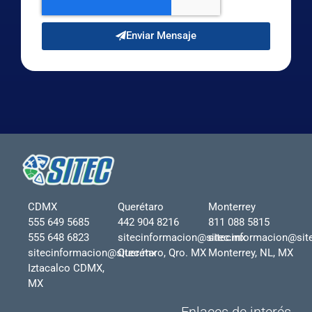
Enviar Mensaje
CDMX
Querétaro
Monterrey
555 649 5685
442 904 8216
811 088 5815
555 648 6823
sitecinformacion@sitec.mx
sitecinformacion@sit
sitecinformacion@sitec.mx
Querétaro, Qro. MX
Monterrey, NL, MX
Iztacalco CDMX,
MX
Enlaces de interés