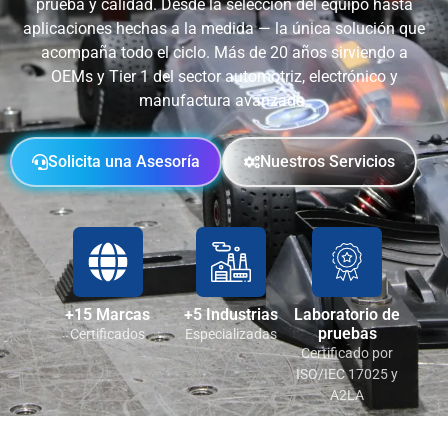
prueba y calidad. Desde la selección del equipo hasta
aplicaciones hechas a la medida — la única solución que
acompaña todo el ciclo. Más de 20 años sirviendo a
OEMs y Tier 1 del sector automotriz, electrónico y
manufactura avanzada.
Solicita una Asesoría
Nuestros Servicios
+15 Marcas
+5 Industrias
Laboratorio de
pruebas
Certificados
Especializadas
Certificado por
ISO/IEC 17025 y
A2LA