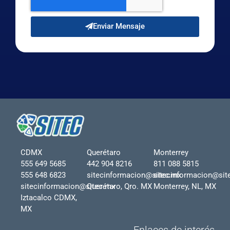
Enviar Mensaje
CDMX
Querétaro
Monterrey
555 649 5685
442 904 8216
811 088 5815
555 648 6823
sitecinformacion@sitec.mx
sitecinformacion@sit
sitecinformacion@sitec.mx
Querétaro, Qro. MX
Monterrey, NL, MX
Iztacalco CDMX,
MX
Enlaces de interés