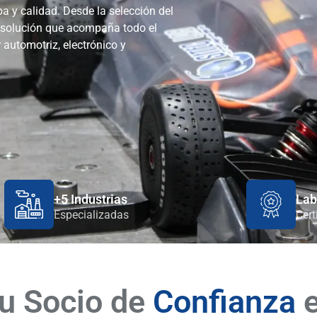
a y calidad. Desde la selección del
 solución que acompaña todo el
 automotriz, electrónico y
+5 Industrias
Lab
Especializadas
Cert
u Socio de
Confianza