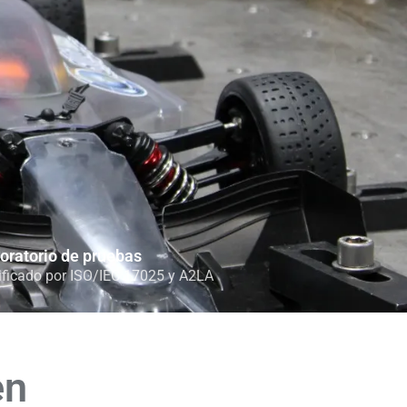
oratorio de pruebas
ificado por ISO/IEC 17025 y A2LA
en