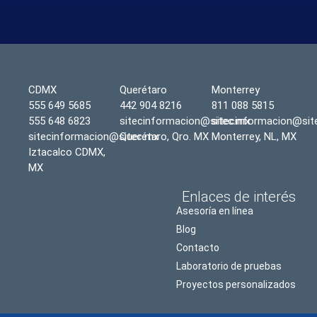
CDMX
Querétaro
Monterrey
555 649 5685
442 904 8216
811 088 5815
555 648 6823
sitecinformacion@sitec.mx
sitecinformacion@sit
sitecinformacion@sitec.mx
Querétaro, Qro. MX
Monterrey, NL, MX
Iztacalco CDMX,
MX
Enlaces de interés
Asesoría en línea
Blog
Contacto
Laboratorio de pruebas
Proyectos personalizados