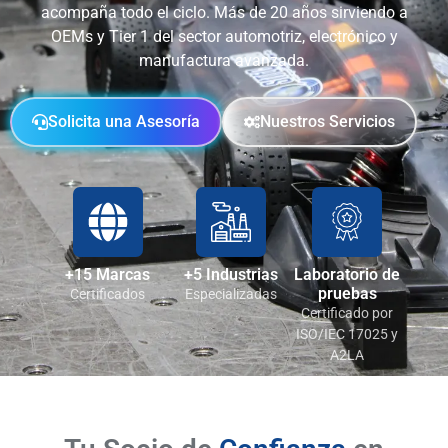
acompaña todo el ciclo. Más de 20 años sirviendo a
OEMs y Tier 1 del sector automotriz, electrónico y
manufactura avanzada.
Solicita una Asesoría
Nuestros Servicios
+15 Marcas
+5 Industrias
Laboratorio de
pruebas
Certificados
Especializadas
Certificado por
ISO/IEC 17025 y
A2LA