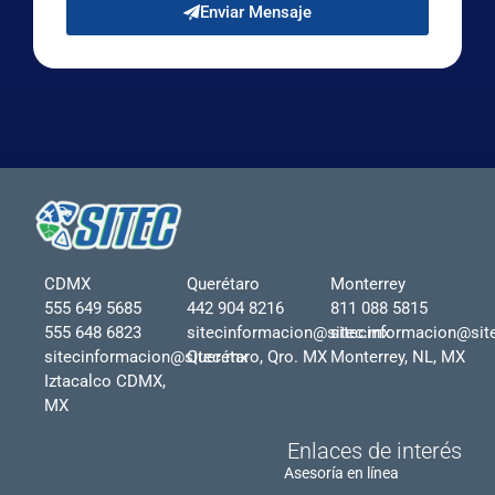
Enviar Mensaje
CDMX
Querétaro
Monterrey
555 649 5685
442 904 8216
811 088 5815
555 648 6823
sitecinformacion@sitec.mx
sitecinformacion@sit
sitecinformacion@sitec.mx
Querétaro, Qro. MX
Monterrey, NL, MX
Iztacalco CDMX,
MX
Enlaces de interés
Asesoría en línea