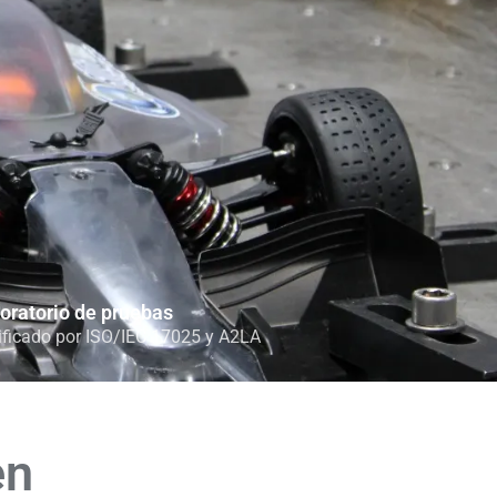
oratorio de pruebas
ificado por ISO/IEC 17025 y A2LA
en