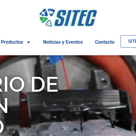
SIT
Productos
Noticias y Eventos
Contacto
IO DE
N
O