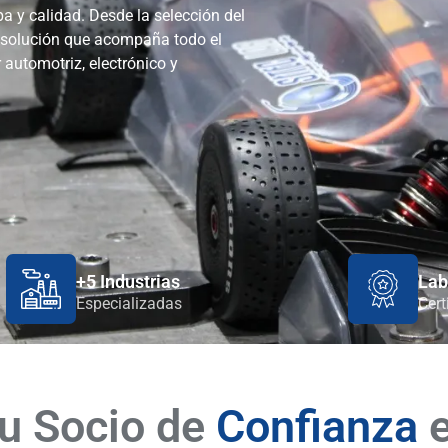
a y calidad. Desde la selección del
 solución que acompaña todo el
 automotriz, electrónico y
+5 Industrias
Lab
Especializadas
Cert
u Socio de
Confianza