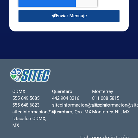
Enviar Mensaje
CDMX
Querétaro
Monterrey
555 649 5685
442 904 8216
811 088 5815
555 648 6823
sitecinformacion@sitec.mx
sitecinformacion@sit
sitecinformacion@sitec.mx
Querétaro, Qro. MX
Monterrey, NL, MX
Iztacalco CDMX,
MX
Enlaces de interés