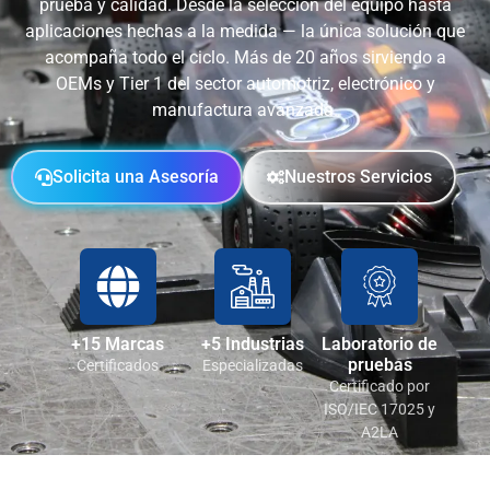
prueba y calidad. Desde la selección del equipo hasta
aplicaciones hechas a la medida — la única solución que
acompaña todo el ciclo. Más de 20 años sirviendo a
OEMs y Tier 1 del sector automotriz, electrónico y
manufactura avanzada.
Solicita una Asesoría
Nuestros Servicios
+15 Marcas
+5 Industrias
Laboratorio de
pruebas
Certificados
Especializadas
Certificado por
ISO/IEC 17025 y
A2LA