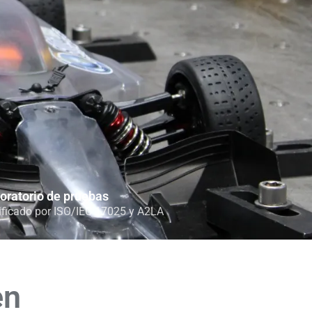
oratorio de pruebas
ificado por ISO/IEC 17025 y A2LA
en