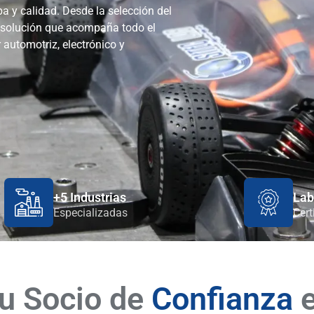
a y calidad. Desde la selección del
 solución que acompaña todo el
 automotriz, electrónico y
+5 Industrias
Lab
Especializadas
Cert
u Socio de
Confianza