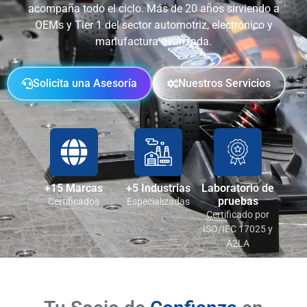
acompaña todo el ciclo. Más de 20 años sirviendo a
OEMs y Tier 1 del sector automotriz, electrónico y
manufactura avanzada.
Solicita una Asesoría
Nuestros Servicios
+15 Marcas
+5 Industrias
Laboratorio de
pruebas
Certificados
Especializadas
Certificado por
ISO/IEC 17025 y
A2LA