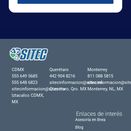
CDMX
Querétaro
Monterrey
555 649 5685
442 904 8216
811 088 5815
555 648 6823
sitecinformacion@sitec.mx
sitecinformacion@sit
sitecinformacion@sitec.mx
Querétaro, Qro. MX
Monterrey, NL, MX
Iztacalco CDMX,
MX
Enlaces de interés
Asesoría en línea
Blog