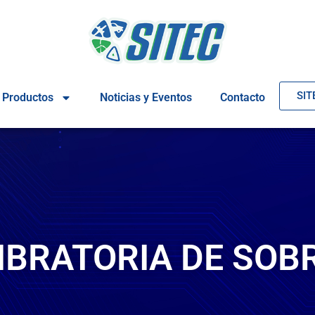
SIT
Productos
Noticias y Eventos
Contacto
IBRATORIA DE SOB