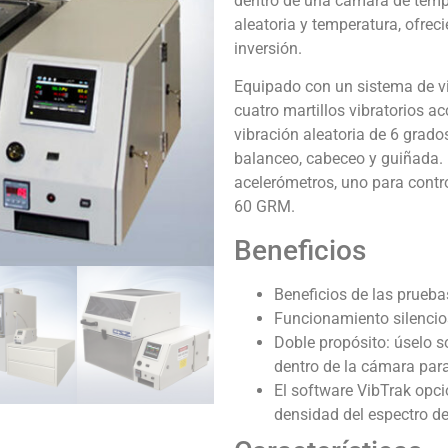
dentro de una cámara de temp
aleatoria y temperatura, ofreci
inversión.
Equipado con un sistema de vib
cuatro martillos vibratorios
vibración aleatoria de 6 grados 
balanceo, cabeceo y guiñada. 
acelerómetros, uno para contr
60 GRM.
Beneficios
Beneficios de las prueba
Funcionamiento silenci
Doble propósito: úselo s
dentro de la cámara par
El software VibTrak opci
densidad del espectro de