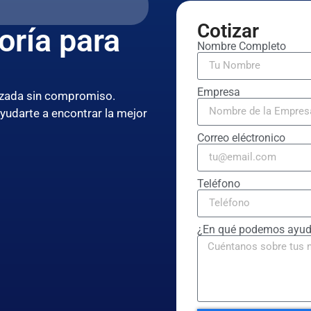
Cotizar
oría para
Nombre Completo
Empresa
lizada sin compromiso.
ayudarte a encontrar la mejor
Correo eléctronico
Teléfono
¿En qué podemos ayud