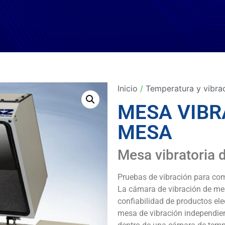
Inicio
/
Temperatura y vibra
MESA VIBR
MESA
Mesa vibratoria
Pruebas de vibración para co
La cámara de vibración de me
confiabilidad de productos e
mesa de vibración independien