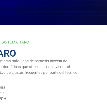
 SISTEMA TARO
ARO
imeras máquinas de ósmosis inversa de
automáticas que ofrecen acceso y control
ad de ajustes frecuentes por parte del técnico
día
cial
49”H