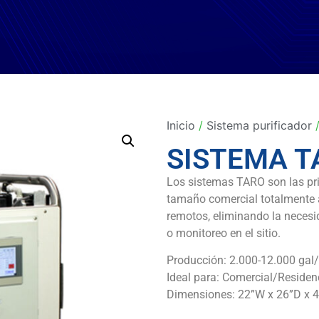
Inicio
/
Sistema purificador
/
SISTEMA T
Los sistemas TARO son las pr
tamaño comercial totalmente 
remotos, eliminando la necesid
o monitoreo en el sitio.​
Producción: 2.000-12.000 gal/
Ideal para: Comercial/Residen
Dimensiones: 22”W x 26”D x 