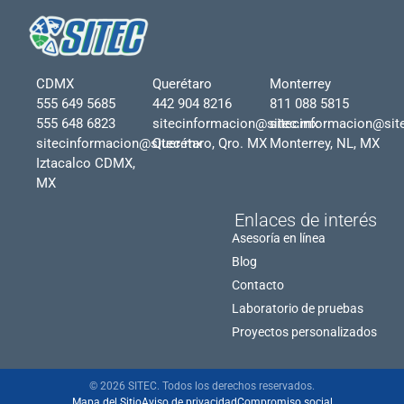
CDMX
Querétaro
Monterrey
555 649 5685
442 904 8216
811 088 5815
555 648 6823
sitecinformacion@sitec.mx
sitecinformacion@sit
sitecinformacion@sitec.mx
Querétaro, Qro. MX
Monterrey, NL, MX
Iztacalco CDMX,
MX
Enlaces de interés
Asesoría en línea
Blog
Contacto
Laboratorio de pruebas
Proyectos personalizados
© 2026 SITEC. Todos los derechos reservados.
Mapa del Sitio
Aviso de privacidad
Compromiso social