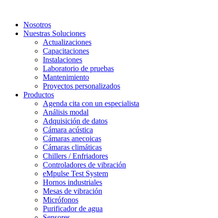
Ir
al
Nosotros
contenido
Nuestras Soluciones
Actualizaciones
Capacitaciones
Instalaciones
Laboratorio de pruebas
Mantenimiento
Proyectos personalizados
Productos
Agenda cita con un especialista
Análisis modal
Adquisición de datos
Cámara acústica
Cámaras anecoicas
Cámaras climáticas
Chillers / Enfriadores
Controladores de vibración
eMpulse Test System
Hornos industriales
Mesas de vibración
Micrófonos
Purificador de agua
Sensores