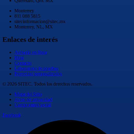
Querétaro, Qro. MX
Monterrey
811 088 5815
sitecinformacion@sitec.mx
Monterrey, NL, MX
Enlaces de interés
Asesoría en línea
Blog
Contacto
Laboratorio de pruebas
Proyectos personalizados
© 2026 SITEC. Todos los derechos reservados.
Mapa del Sitio
Aviso de privacidad
Compromiso social
Facebook