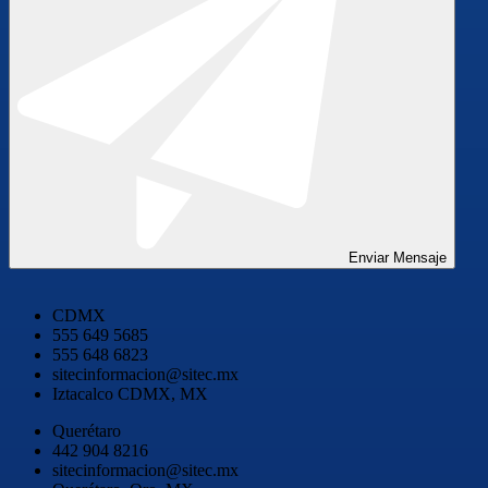
Enviar Mensaje
CDMX
555 649 5685
555 648 6823
sitecinformacion@sitec.mx
Iztacalco CDMX, MX
Querétaro
442 904 8216
sitecinformacion@sitec.mx