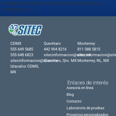
pruebas que requieren condiciones controladas de
temperatura […]
CDMX
Querétaro
Monterrey
555 649 5685
442 904 8216
811 088 5815
555 648 6823
sitecinformacion@sitec.mx
sitecinformacion@sit
sitecinformacion@sitec.mx
Querétaro, Qro. MX
Monterrey, NL, MX
Iztacalco CDMX,
MX
Enlaces de interés
Asesoría en línea
Blog
Contacto
Laboratorio de pruebas
Proyectos personalizados