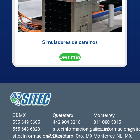
Simuladores de caminos
Leer más
CDMX
Querétaro
Monterrey
555 649 5685
442 904 8216
811 088 5815
555 648 6823
sitecinformacion@sitec.mx
sitecinformacion@sit
sitecinformacion@sitec.mx
Querétaro, Qro. MX
Monterrey, NL, MX