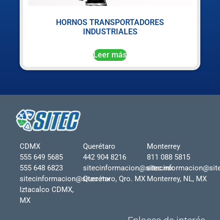
HORNOS TRANSPORTADORES
INDUSTRIALES
Leer más
CDMX
Querétaro
Monterrey
555 649 5685
442 904 8216
811 088 5815
555 648 6823
sitecinformacion@sitec.mx
sitecinformacion@sit
sitecinformacion@sitec.mx
Querétaro, Qro. MX
Monterrey, NL, MX
Iztacalco CDMX,
MX